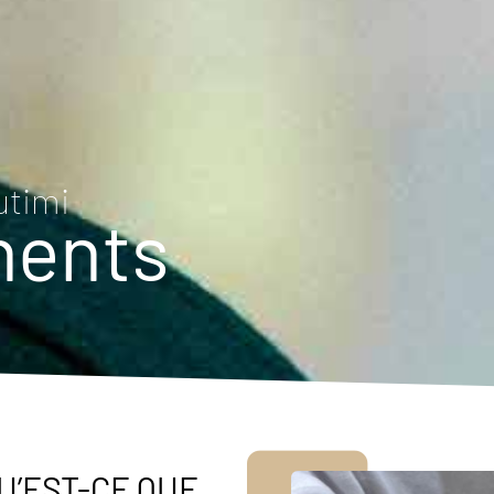
utimi
nents
U’EST-CE QUE