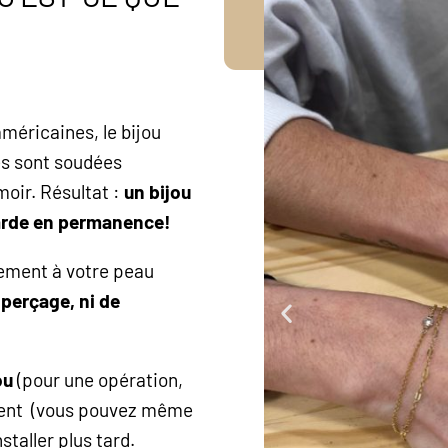
méricaines, le bijou
és sont soudées
moir. Résultat :
un bijou
garde en permanence!
tement à votre peau
 perçage, ni de
ou
(pour une opération,
itement (vous pouvez même
staller plus tard.