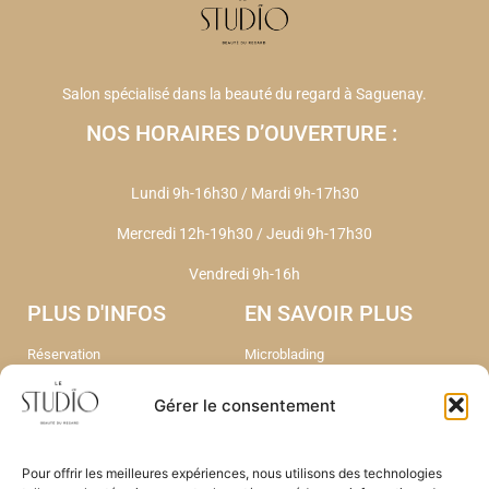
Salon spécialisé dans la beauté du regard à Saguenay.
NOS HORAIRES D’OUVERTURE :
Lundi 9h-16h30 / Mardi 9h-17h30
Mercredi 12h-19h30
/
Jeudi 9h-17h30
Vendredi 9h-16h
PLUS D'INFOS
EN SAVOIR PLUS
Réservation
Microblading
Liste d'attente Soin
Bijoux permanent
Le microblading
Head Spa
Gérer le consentement
FAQ
Epilation Laser Triton
Contact
Nos soins
A propos
Nos Tarifs
Pour offrir les meilleures expériences, nous utilisons des technologies
Portfolio