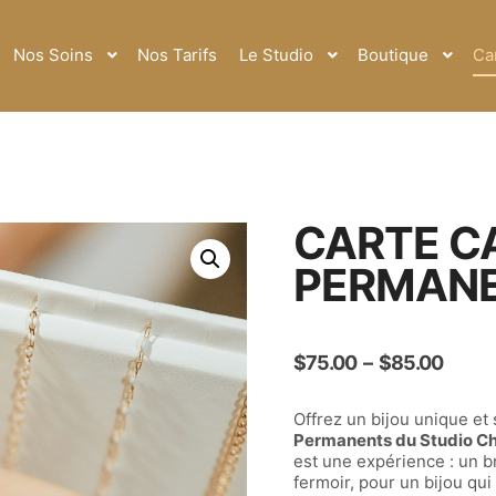
Nos Soins
Nos Tarifs
Le Studio
Boutique
Ca
CARTE C
PERMAN
$
75.00
–
$
85.00
Offrez un bijou unique et
Permanents du Studio Ch
est une expérience : un b
fermoir, pour un bijou qui