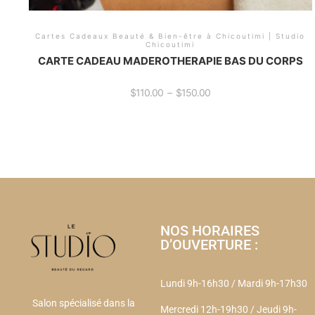
Cartes Cadeaux Beauté & Bien-être à Chicoutimi | Studio
Chicoutimi
CARTE CADEAU MADEROTHERAPIE BAS DU CORPS
$
110.00
–
$
150.00
NOS HORAIRES
D’OUVERTURE :
Lundi 9h-16h30 / Mardi 9h-17h30
Salon spécialisé dans la
Mercredi 12h-19h30
/
Jeudi 9h-