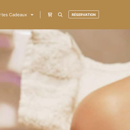
rtes Cadeaux
RÉSERVATION
72
/ 100
SEO Score