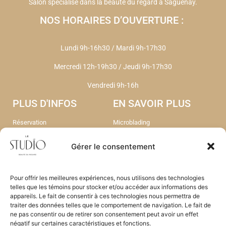
Salon spécialisé dans la beauté du regard à Saguenay.
NOS HORAIRES D’OUVERTURE :
Lundi 9h-16h30 / Mardi 9h-17h30
Mercredi 12h-19h30
/
Jeudi 9h-17h30
Vendredi 9h-16h
PLUS D'INFOS
EN SAVOIR PLUS
Réservation
Microblading
Liste d'attente Soin
Bijoux permanent
Le microblading
Head Spa
Gérer le consentement
FAQ
Epilation Laser Triton
Contact
Nos soins
A propos
Nos Tarifs
Pour offrir les meilleures expériences, nous utilisons des technologies
Portfolio
telles que les témoins pour stocker et/ou accéder aux informations des
appareils. Le fait de consentir à ces technologies nous permettra de
traiter des données telles que le comportement de navigation. Le fait de
ne pas consentir ou de retirer son consentement peut avoir un effet
négatif sur certaines caractéristiques et fonctions.