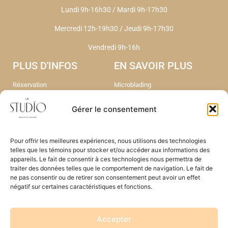
Lundi 9h-16h30 / Mardi 9h-17h30
Mercredi 12h-19h30
/
Jeudi 9h-17h30
Vendredi 9h-16h
PLUS D'INFOS
EN SAVOIR PLUS
Réservation
Microblading
Liste d'attente Soin
Bijoux permanent
Le microblading
Head Spa
Gérer le consentement
FAQ
Epilation Laser Triton
Contact
Nos soins
A propos
Nos Tarifs
Pour offrir les meilleures expériences, nous utilisons des technologies
Portfolio
telles que les témoins pour stocker et/ou accéder aux informations des
appareils. Le fait de consentir à ces technologies nous permettra de
traiter des données telles que le comportement de navigation. Le fait de
ne pas consentir ou de retirer son consentement peut avoir un effet
négatif sur certaines caractéristiques et fonctions.
Accepter