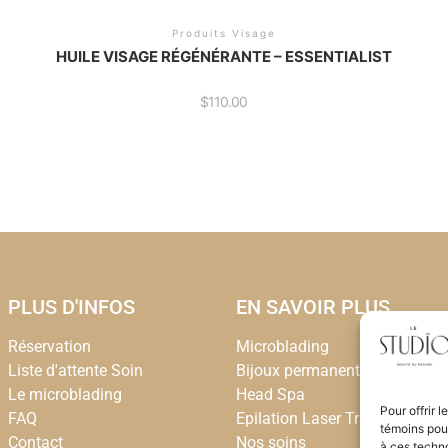
Produits Visage
HUILE VISAGE RÉGÉNÉRANTE – ESSENTIALIST
$
110.00
PLUS D'INFOS
EN SAVOIR PLUS
Réservation
Microblading
Liste d'attente Soin
Bijoux permanent
Le microblading
Head Spa
Pour offrir 
FAQ
Epilation Laser Triton
témoins pour
Contact
Nos soins
à ces techn