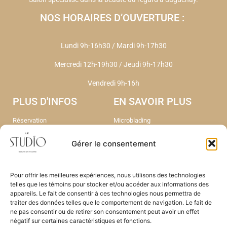
NOS HORAIRES D’OUVERTURE :
Lundi 9h-16h30 / Mardi 9h-17h30
Mercredi 12h-19h30
/
Jeudi 9h-17h30
Vendredi 9h-16h
PLUS D'INFOS
EN SAVOIR PLUS
Réservation
Microblading
Liste d'attente Soin
Bijoux permanent
Le microblading
Head Spa
Gérer le consentement
FAQ
Epilation Laser Triton
Contact
Nos soins
A propos
Nos Tarifs
Pour offrir les meilleures expériences, nous utilisons des technologies
Portfolio
telles que les témoins pour stocker et/ou accéder aux informations des
appareils. Le fait de consentir à ces technologies nous permettra de
traiter des données telles que le comportement de navigation. Le fait de
ne pas consentir ou de retirer son consentement peut avoir un effet
négatif sur certaines caractéristiques et fonctions.